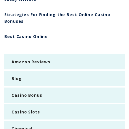
Strategies For Finding the Best Online Casino
Bonuses
Best Casino Online
Amazon Reviews
Blog
Casino Bonus
Casino Slots
Chemical