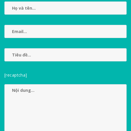
[recaptcha]