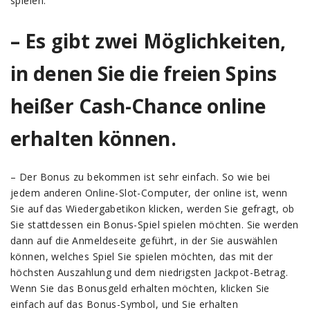
spielen.
– Es gibt zwei Möglichkeiten,
in denen Sie die freien Spins
heißer Cash-Chance online
erhalten können.
– Der Bonus zu bekommen ist sehr einfach. So wie bei
jedem anderen Online-Slot-Computer, der online ist, wenn
Sie auf das Wiedergabetikon klicken, werden Sie gefragt, ob
Sie stattdessen ein Bonus-Spiel spielen möchten. Sie werden
dann auf die Anmeldeseite geführt, in der Sie auswählen
können, welches Spiel Sie spielen möchten, das mit der
höchsten Auszahlung und dem niedrigsten Jackpot-Betrag.
Wenn Sie das Bonusgeld erhalten möchten, klicken Sie
einfach auf das Bonus-Symbol, und Sie erhalten