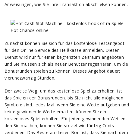
Anweisungen, wie Sie Ihre Transaktion abschließen können.
Zunächst können Sie sich für das kostenlose Testangebot
für den Online-Service des Heißkasse anmelden. Dieser
Dienst wird nur für einen begrenzten Zeitraum angeboten
und Sie müssen sich als neuer Benutzer registrieren, um die
Bonusrunden spielen zu können. Dieses Angebot dauert
vierundzwanzig Stunden.
Der zweite Weg, um das kostenlose Spiel zu erhalten, ist
das Spielen der Bonusrunden, bis Sie nicht alle möglichen
Symbole sind. Jedes Mal, wenn Sie eine Wette aufgeben und
keine gewinnende Wette erhalten, können Sie ein
kostenloses Spiel erhalten. Für jeden gewinnenden Wetten,
den Sie machen, können Sie so viel wie fünfzig Cents
verdienen. Das Beste an diesen Boni ist, dass Sie nach dem