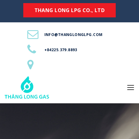
THANG LONG LPG CO., LTD
INFO@THANGLONGLPG.COM
+84225.379.8893