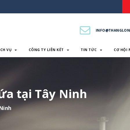
INFO@THANGLON
ỊCH VỤ
CÔNG TY LIÊN KẾT
TIN TỨC
CƠ HỘI 
PHẨM & DỊCH VỤ
CÔNG TY LIÊN KẾT
TIN TỨC
a tại Tây Ninh
Ninh