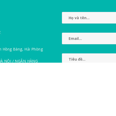
2
n Hồng Bàng, Hải Phòng
HÀ NỘI / NGÂN HÀNG
[recaptcha]