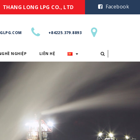
Facebook
THANG LONG LPG CO., LTD
GLPG.COM
+84225.379.8893
NGHỀ NGHIỆP
LIÊN HỆ
CƠ HỘI NGHỀ NGHIỆP
LIÊN HỆ