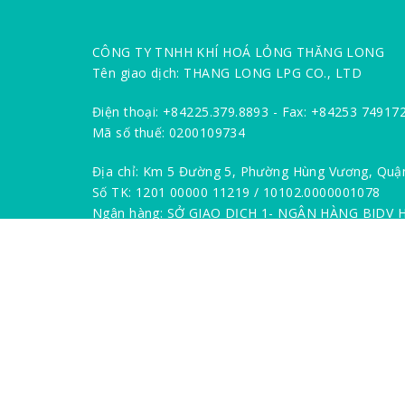
CÔNG TY TNHH KHÍ HOÁ LỎNG THĂNG LONG
Tên giao dịch: THANG LONG LPG CO., LTD
Điện thoại: +84225.379.8893 - Fax: +84253 74917
Mã số thuế: 0200109734
Địa chỉ: Km 5 Đường 5, Phường Hùng Vương, Quậ
Số TK: 1201 00000 11219 / 10102.0000001078
Ngân hàng: SỞ GIAO DỊCH 1- NGÂN HÀNG BIDV 
MAYBANK - CN HÀ NỘI