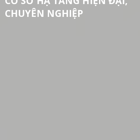
Cùng nhau kiến tạo tương
lai
Luôn quan tâm tới khách hàng để hướng tới
những kết quả tốt đẹp nhất
Xem thêm
Liên hệ với chúng tôi