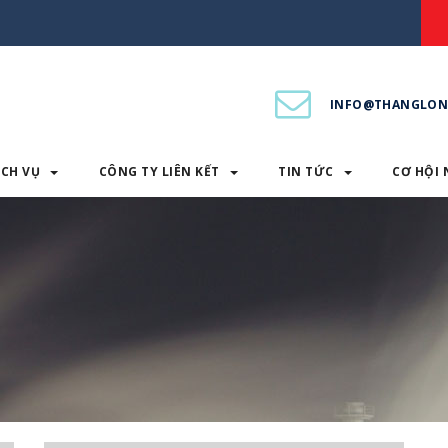
INFO@THANGLON
ỊCH VỤ
CÔNG TY LIÊN KẾT
TIN TỨC
CƠ HỘI 
PHẨM & DỊCH VỤ
CÔNG TY LIÊN KẾT
TIN TỨC