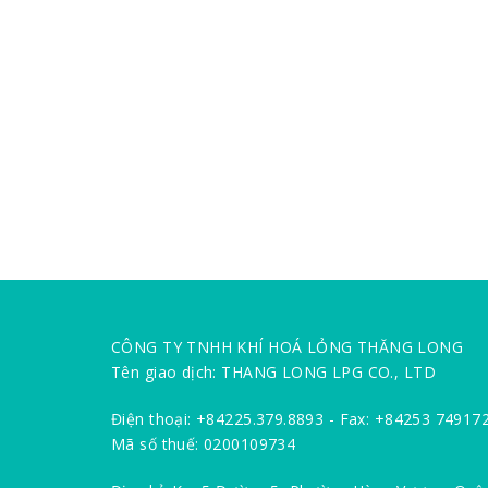
CÔNG TY TNHH KHÍ HOÁ LỎNG THĂNG LONG
Tên giao dịch: THANG LONG LPG CO., LTD
Điện thoại: +84225.379.8893 - Fax: +84253 74917
Mã số thuế: 0200109734