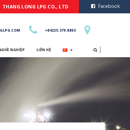
Facebook
THANG LONG LPG CO., LTD
GLPG.COM
+84225.379.8893
NGHỀ NGHIỆP
LIÊN HỆ
CƠ HỘI NGHỀ NGHIỆP
LIÊN HỆ