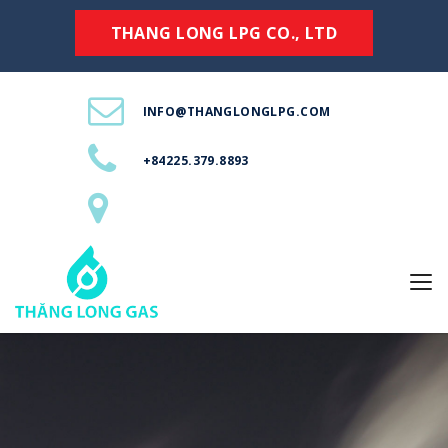
THANG LONG LPG CO., LTD
INFO@THANGLONGLPG.COM
+84225.379.8893