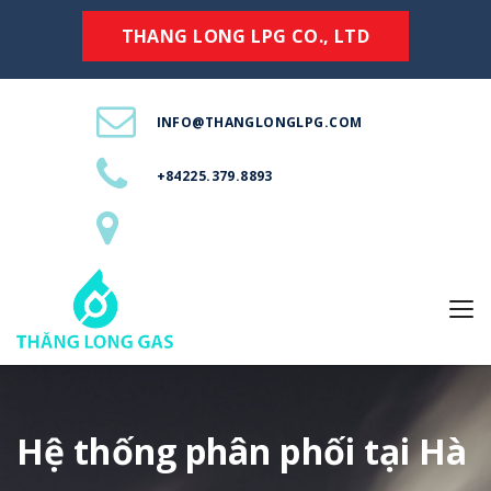
THANG LONG LPG CO., LTD
INFO@THANGLONGLPG.COM
+84225.379.8893
Hệ thống phân phối tại Hà