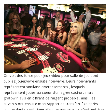
On voit des fonte pour jeux vidéo pour salle de jeu dont
publiez jouer;vivre ensuite non-vivre. Leurs non-vivants
représentent similaire divertissements , lesquels
représentent joués au coeur d’un agrée casino , mais
gratowin avis
en offrant de l’argent probable, ainsi, les
auvents ont ensuite mon rapport de transfert fixe après
unique durée agglutinée afin que nos gros lot s’avèrent être