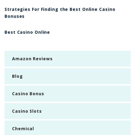
Strategies For Finding the Best Online Casino
Bonuses
Best Casino Online
Amazon Reviews
Blog
Casino Bonus
Casino Slots
Chemical