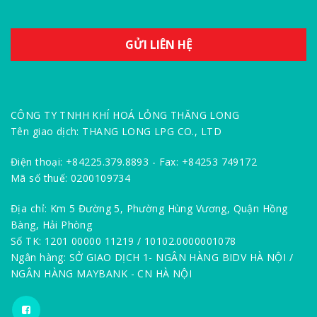
CÔNG TY TNHH KHÍ HOÁ LỎNG THĂNG LONG
Tên giao dịch: THANG LONG LPG CO., LTD
Điện thoại: +84225.379.8893 - Fax: +84253 749172
Mã số thuế: 0200109734
Địa chỉ: Km 5 Đường 5, Phường Hùng Vương, Quận Hồng
Bàng, Hải Phòng
Số TK: 1201 00000 11219 / 10102.0000001078
Ngân hàng: SỞ GIAO DỊCH 1- NGÂN HÀNG BIDV HÀ NỘI /
NGÂN HÀNG MAYBANK - CN HÀ NỘI