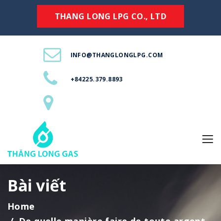
THANG LONG LPG CO., LTD
INFO@THANGLONGLPG.COM
+84225.379.8893
Bài viết
Home