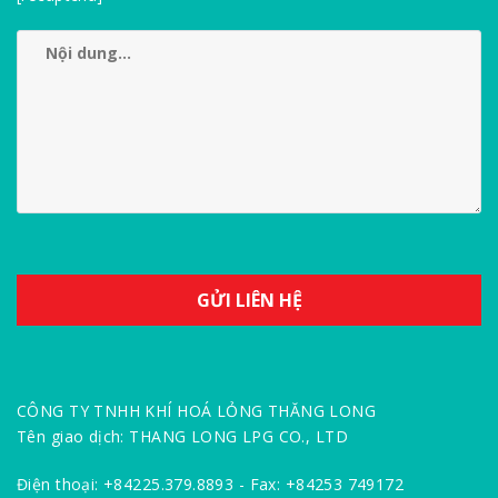
CÔNG TY TNHH KHÍ HOÁ LỎNG THĂNG LONG
Tên giao dịch: THANG LONG LPG CO., LTD
Điện thoại: +84225.379.8893 - Fax: +84253 749172