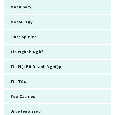
Machinery
Metallurgy
Slots Spielen
Tin Ngành Nghề
Tin Nội Bộ Doanh Nghiệp
Tin Tức
Top Casinos
Uncategorized