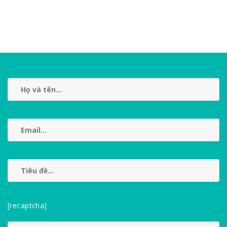
[recaptcha]