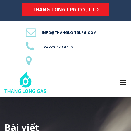
THANG LONG LPG CO., LTD
INFO@THANGLONGLPG.COM
+84225.379.8893
Bài viết