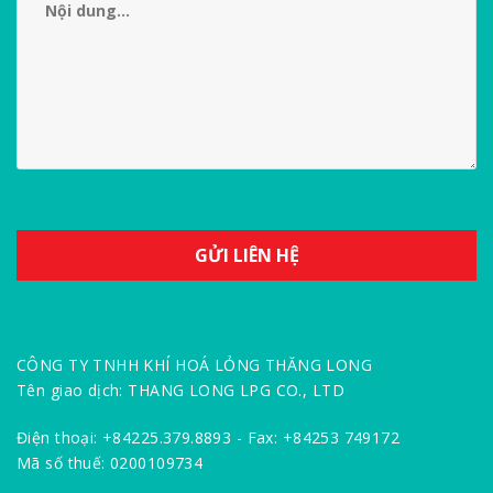
CÔNG TY TNHH KHÍ HOÁ LỎNG THĂNG LONG
Tên giao dịch: THANG LONG LPG CO., LTD
Điện thoại: +84225.379.8893 - Fax: +84253 749172
Mã số thuế: 0200109734