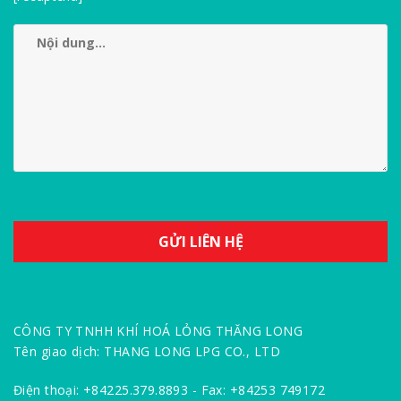
CÔNG TY TNHH KHÍ HOÁ LỎNG THĂNG LONG
Tên giao dịch: THANG LONG LPG CO., LTD
Điện thoại: +84225.379.8893 - Fax: +84253 749172