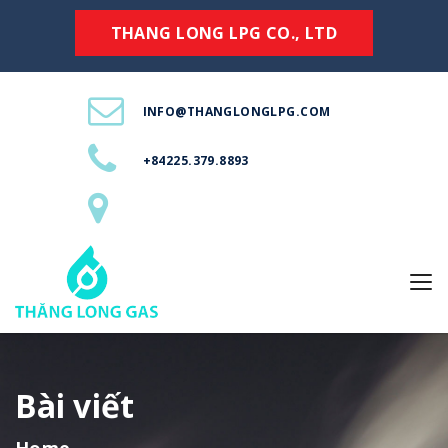
THANG LONG LPG CO., LTD
INFO@THANGLONGLPG.COM
+84225.379.8893
Bài viết