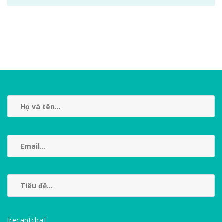
[recaptcha]