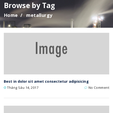
Browse by Tag
Home
metallurgy
Best in dolor sit amet consectetur adipisicing
Tháng Sáu 14, 2017
No Comment