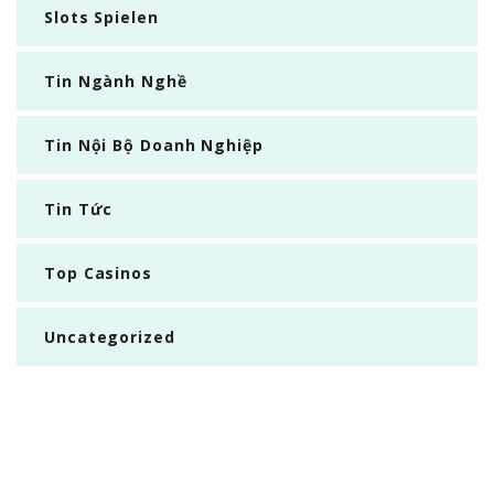
Slots Spielen
Tin Ngành Nghề
Tin Nội Bộ Doanh Nghiệp
Tin Tức
Top Casinos
Uncategorized