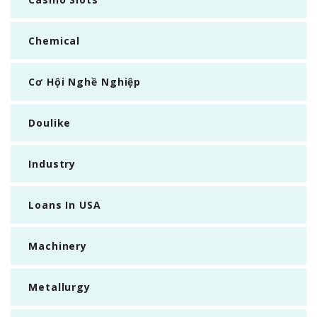
Chemical
Cơ Hội Nghề Nghiệp
Doulike
Industry
Loans In USA
Machinery
Metallurgy