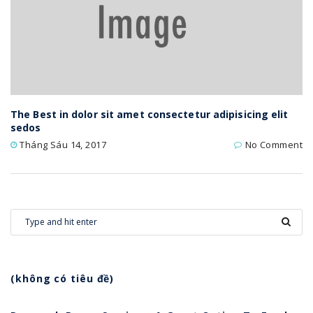
The Best in dolor sit amet consectetur adipisicing elit
sedos
Tháng Sáu 14, 2017
No Comment
(không có tiêu đề)