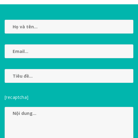
[recaptcha]