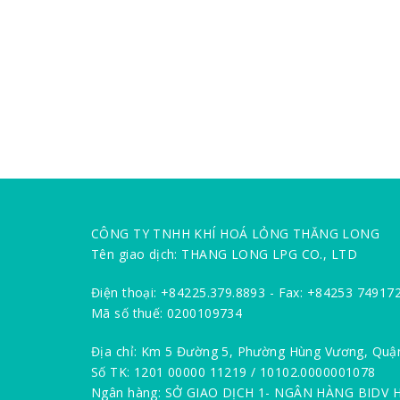
CÔNG TY TNHH KHÍ HOÁ LỎNG THĂNG LONG
Tên giao dịch: THANG LONG LPG CO., LTD
Điện thoại: +84225.379.8893 - Fax: +84253 74917
Mã số thuế: 0200109734
Địa chỉ: Km 5 Đường 5, Phường Hùng Vương, Quậ
Số TK: 1201 00000 11219 / 10102.0000001078
Ngân hàng: SỞ GIAO DỊCH 1- NGÂN HÀNG BIDV 