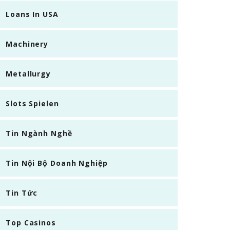
Loans In USA
Machinery
Metallurgy
Slots Spielen
Tin Ngành Nghề
Tin Nội Bộ Doanh Nghiệp
Tin Tức
Top Casinos