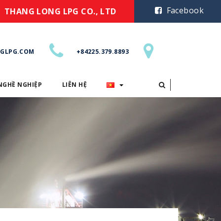
Facebook
THANG LONG LPG CO., LTD
GLPG.COM
+84225.379.8893
NGHỀ NGHIỆP
LIÊN HỆ
CƠ HỘI NGHỀ NGHIỆP
LIÊN HỆ