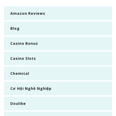
Amazon Reviews
Blog
Casino Bonus
Casino Slots
Chemical
Cơ Hội Nghề Nghiệp
Doulike