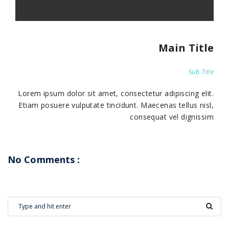
Main Title
Sub Title
Lorem ipsum dolor sit amet, consectetur adipiscing elit.
Etiam posuere vulputate tincidunt. Maecenas tellus nisl,
consequat vel dignissim
No Comments :