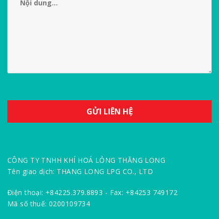
CÔNG TY TNHH KHÍ HOÁ LỎNG THĂNG LONG
Tên giao dịch: THANG LONG LPG CO., LTD
Điện thoại: +84225.379.8893 - Fax: +84253 749172
Mã số thuế: 0200109734