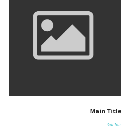
Main Title
Sub Title