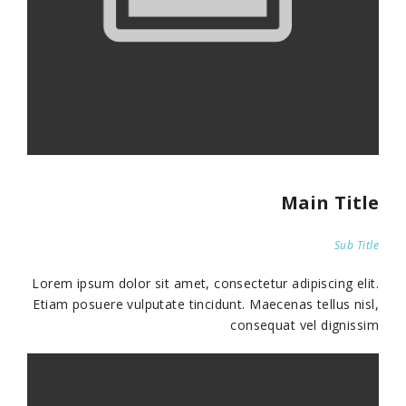
Main Title
Sub Title
Lorem ipsum dolor sit amet, consectetur adipiscing elit.
Etiam posuere vulputate tincidunt. Maecenas tellus nisl,
consequat vel dignissim