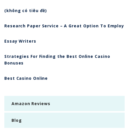
(không có tiêu đề)
Research Paper Service – A Great Option To Employ
Essay Writers
Strategies For Finding the Best Online Casino
Bonuses
Best Casino Online
Amazon Reviews
Blog