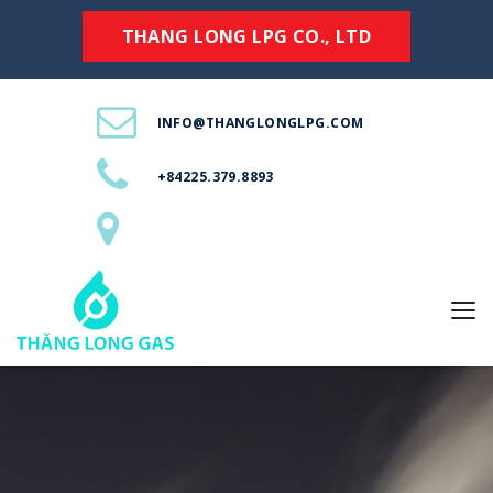
THANG LONG LPG CO., LTD
INFO@THANGLONGLPG.COM
+84225.379.8893