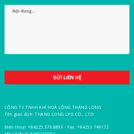
CÔNG TY TNHH KHÍ HOÁ LỎNG THĂNG LONG
Tên giao dịch: THANG LONG LPG CO., LTD
Điện thoại: +84225.379.8893 - Fax: +84253 749172
Mã số thuế: 0200109734