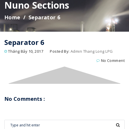
Nuno Sections
Home
Separator 6
Separator 6
Tháng Bảy 10, 2017
Posted By:
Admin Thang Long LPG
No Comment
No Comments :