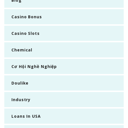
Blog
Casino Bonus
Casino Slots
Chemical
Cơ Hội Nghề Nghiệp
Doulike
Industry
Loans In USA