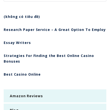
(không có tiêu đề)
Research Paper Service – A Great Option To Employ
Essay Writers
Strategies For Finding the Best Online Casino
Bonuses
Best Casino Online
Amazon Reviews