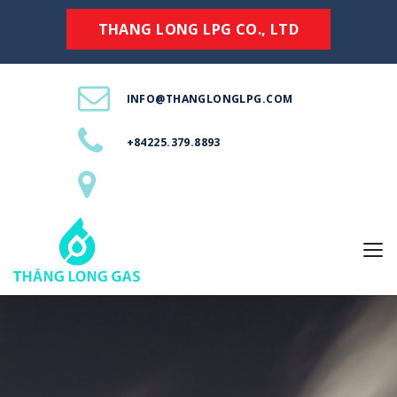
THANG LONG LPG CO., LTD
INFO@THANGLONGLPG.COM
+84225.379.8893