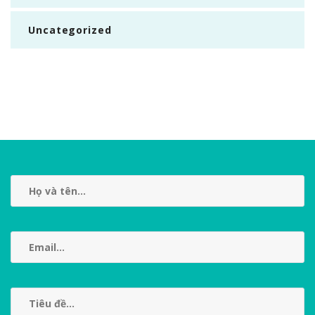
Uncategorized