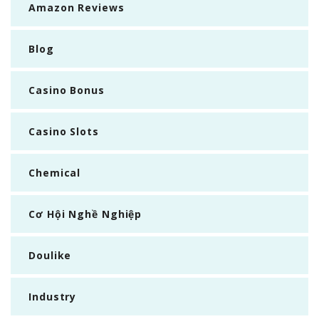
Amazon Reviews
Blog
Casino Bonus
Casino Slots
Chemical
Cơ Hội Nghề Nghiệp
Doulike
Industry