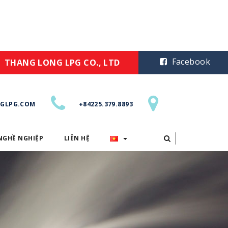
Facebook
THANG LONG LPG CO., LTD
GLPG.COM
+84225.379.8893
NGHỀ NGHIỆP
LIÊN HỆ
CƠ HỘI NGHỀ NGHIỆP
LIÊN HỆ