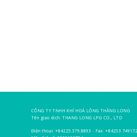
CÔNG TY TNHH KHÍ HOÁ LỎNG THĂNG LONG
Tên giao dịch: THANG LONG LPG CO., LTD
Điện thoại: +84225.379.8893 - Fax: +84253 74917