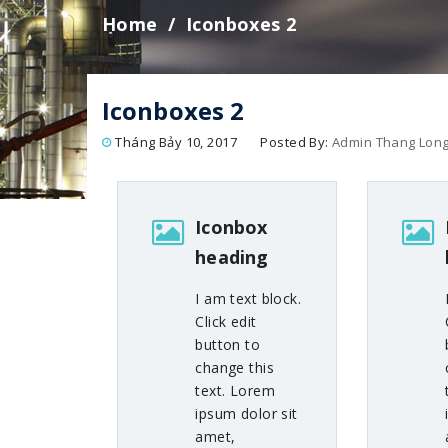
Home
Iconboxes 2
Iconboxes 2
Tháng Bảy 10, 2017
Posted By:
Admin Thang Lon
Iconbox
heading
I am text block.
Click edit
button to
change this
text. Lorem
ipsum dolor sit
amet,