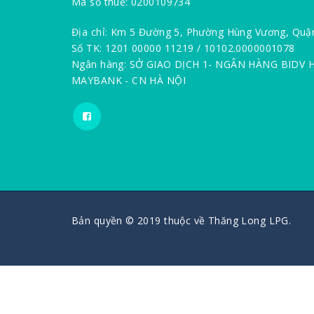
Mã số thuế: 0200109734
Địa chỉ: Km 5 Đường 5, Phường Hùng Vương, Quậ
Số TK: 1201 00000 11219 / 10102.0000001078
Ngân hàng: SỞ GIAO DỊCH 1- NGÂN HÀNG BIDV 
MAYBANK - CN HÀ NỘI
Bản quyền © 2019 thuộc về Thăng Long LPG.