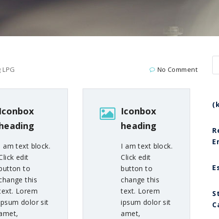
g LPG
No Comment
(
Iconbox
Iconbox
heading
heading
R
E
I am text block.
I am text block.
Click edit
Click edit
E
button to
button to
change this
change this
text. Lorem
text. Lorem
S
ipsum dolor sit
ipsum dolor sit
C
amet,
amet,