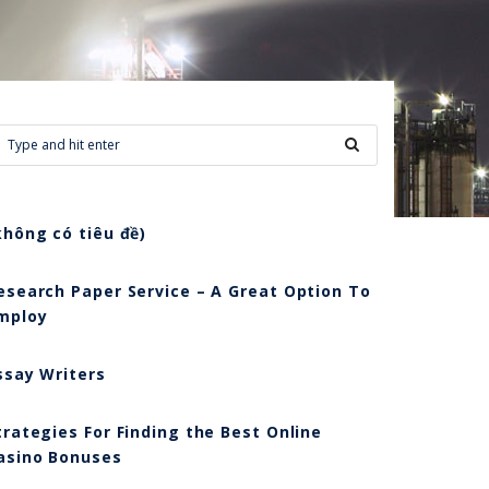
không có tiêu đề)
esearch Paper Service – A Great Option To
mploy
ssay Writers
trategies For Finding the Best Online
asino Bonuses