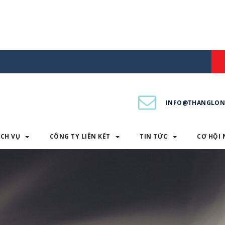
INFO@THANGLON
ỊCH VỤ
CÔNG TY LIÊN KẾT
TIN TỨC
CƠ HỘI 
PHẨM & DỊCH VỤ
CÔNG TY LIÊN KẾT
TIN TỨC