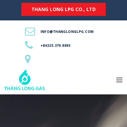
THANG LONG LPG CO., LTD
INFO@THANGLONGLPG.COM
+84225.379.8893