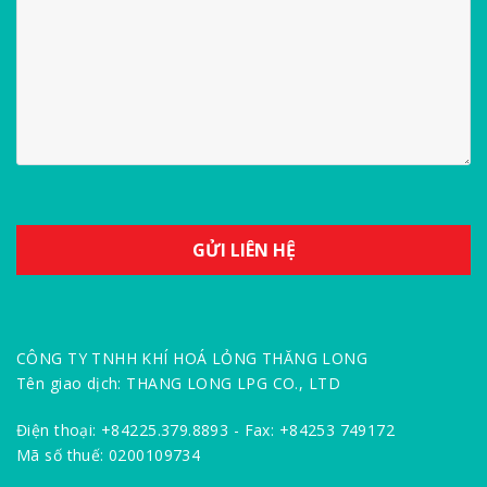
CÔNG TY TNHH KHÍ HOÁ LỎNG THĂNG LONG
Tên giao dịch: THANG LONG LPG CO., LTD
Điện thoại: +84225.379.8893 - Fax: +84253 749172
Mã số thuế: 0200109734