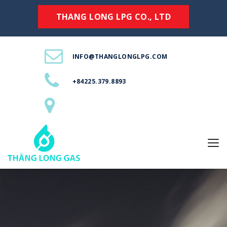
THANG LONG LPG CO., LTD
INFO@THANGLONGLPG.COM
+84225.379.8893