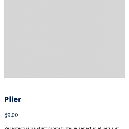
Plier
₫
9.00
Pellentesque habitant morbi tristique senectus et netus et