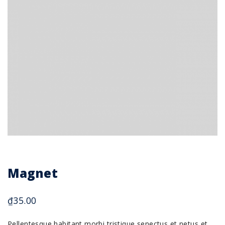
Magnet
₫
35.00
Pellentesque habitant morbi tristique senectus et netus et