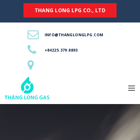
THANG LONG LPG CO., LTD
INFO@THANGLONGLPG.COM
+84225.379.8893