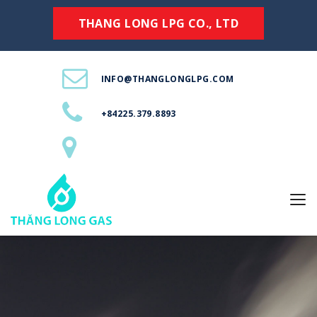
THANG LONG LPG CO., LTD
INFO@THANGLONGLPG.COM
+84225.379.8893