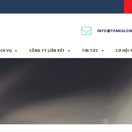
INFO@THANGLON
ỊCH VỤ
CÔNG TY LIÊN KẾT
TIN TỨC
CƠ HỘI 
PHẨM & DỊCH VỤ
CÔNG TY LIÊN KẾT
TIN TỨC