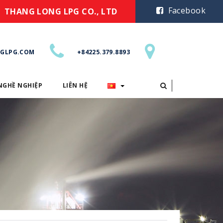
Facebook
THANG LONG LPG CO., LTD
GLPG.COM
+84225.379.8893
NGHỀ NGHIỆP
LIÊN HỆ
CƠ HỘI NGHỀ NGHIỆP
LIÊN HỆ