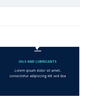
OILS AND LUBRICANTS
Lorem ipsum dolor sit amet,
consectetur adipisicing elit sed dsa