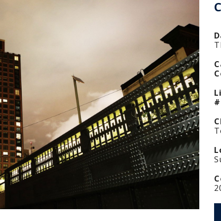
C
D
T
C
C
L
#
C
T
L
S
C
2