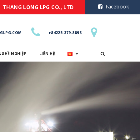
Facebook
THANG LONG LPG CO., LTD
GLPG.COM
+84225.379.8893
NGHỀ NGHIỆP
LIÊN HỆ
CƠ HỘI NGHỀ NGHIỆP
LIÊN HỆ