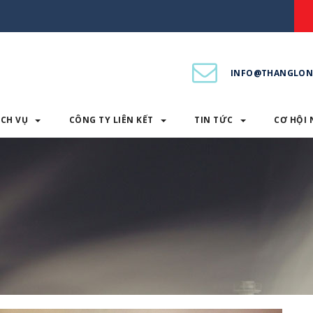
INFO@THANGLON
ỊCH VỤ
CÔNG TY LIÊN KẾT
TIN TỨC
CƠ HỘI 
PHẨM & DỊCH VỤ
CÔNG TY LIÊN KẾT
TIN TỨC