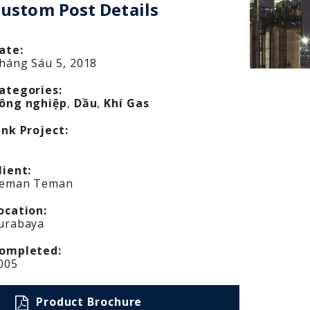
ustom Post Details
ate:
háng Sáu 5, 2018
ategories:
ông nghiệp
,
Dầu
,
Khí Gas
ink Project:
lient:
eman Teman
ocation:
urabaya
ompleted:
005
Product Brochure