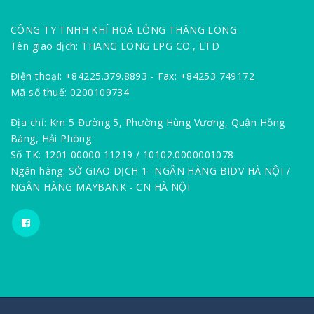
CÔNG TY TNHH KHÍ HOÁ LỎNG THĂNG LONG
Tên giao dịch: THANG LONG LPG CO., LTD
Điện thoại: +84225.379.8893 - Fax: +84253 749172
Mã số thuế: 0200109734
Địa chỉ: Km 5 Đường 5, Phường Hùng Vương, Quận Hồng
Bàng, Hải Phòng
Số TK: 1201 00000 11219 / 10102.0000001078
Ngân hàng: SỞ GIAO DỊCH 1- NGÂN HÀNG BIDV HÀ NỘI /
NGÂN HÀNG MAYBANK - CN HÀ NỘI