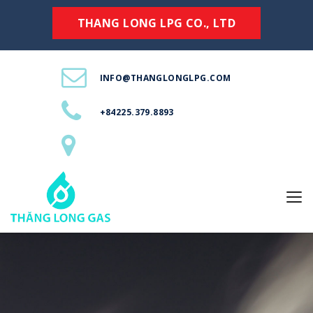
THANG LONG LPG CO., LTD
INFO@THANGLONGLPG.COM
+84225.379.8893