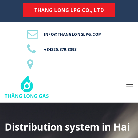
THANG LONG LPG CO., LTD
INFO@THANGLONGLPG.COM
+84225.379.8893
Distribution system in Hai