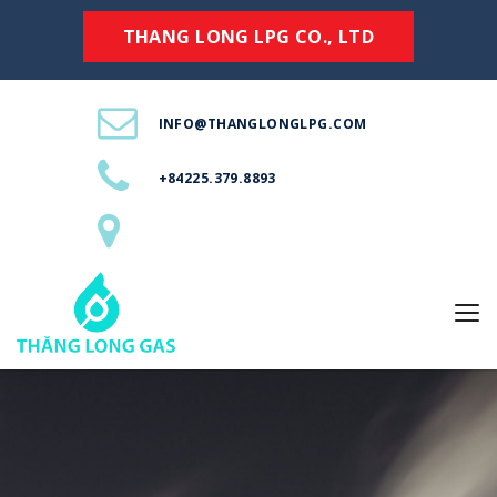
THANG LONG LPG CO., LTD
INFO@THANGLONGLPG.COM
+84225.379.8893