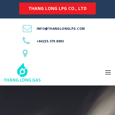
THANG LONG LPG CO., LTD
INFO@THANGLONGLPG.COM
+84225.379.8893