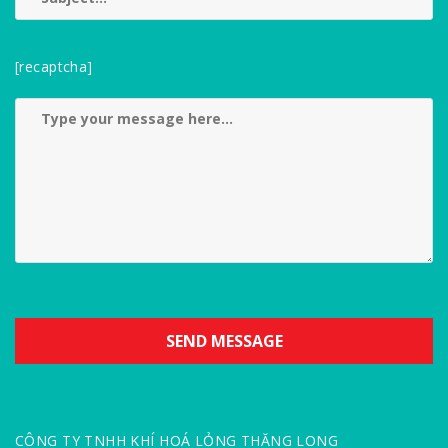
[recaptcha]
CÔNG TY TNHH KHÍ HOÁ LỎNG THĂNG LONG