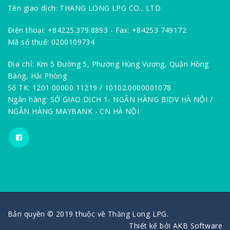
Tên giao dịch: THANG LONG LPG CO., LTD
Điện thoại: +84225.379.8893 - Fax: +84253 749172
Mã số thuế: 0200109734
Địa chỉ: Km 5 Đường 5, Phường Hùng Vương, Quận Hồng
Bàng, Hải Phòng
Số TK: 1201 00000 11219 / 10102.0000001078
Ngân hàng: SỞ GIAO DỊCH 1- NGÂN HÀNG BIDV HÀ NỘI /
NGÂN HÀNG MAYBANK - CN HÀ NỘI
Bản quyền © 2019 thuộc về Thăng Long LPG.
Thiết kế bởi
AKB Software