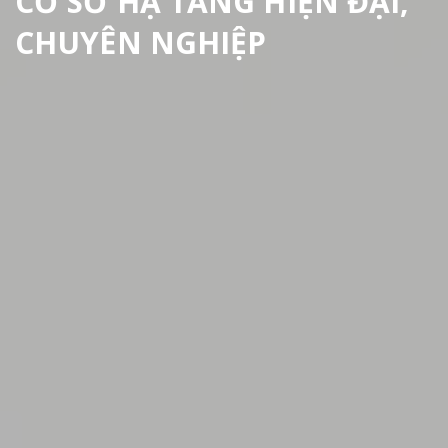
Cùng nhau kiến tạo tương
lai
Luôn quan tâm tới khách hàng để hướng tới
những kết quả tốt đẹp nhất
Xem thêm
Liên hệ với chúng tôi